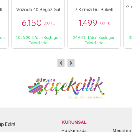
Gü
ti
Vazoda 40 Beyaz Gül
7 Kırmızı Gül Buketi
6.150
1.499
,00 TL
,00 TL
yan
1025.00 TL'den Başlayan
249.83 TL'den Başlayan
3
Taksitlerle
Taksitlerle
KURUMSAL
ip Edin!
Hakkımızda
Mesafeli