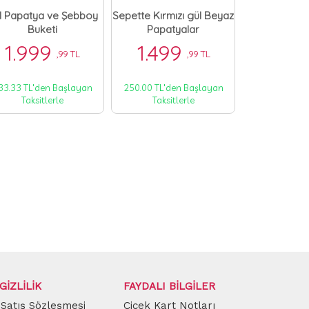
l Papatya ve Şebboy
Sepette Kırmızı gül Beyaz
51 Kırmı
Buketi
Papatyalar
1.999
1.499
7.69
,99 TL
,99 TL
33.33 TL'den Başlayan
250.00 TL'den Başlayan
1283.33 TL'd
Taksitlerle
Taksitlerle
Taksit
GİZLİLİK
FAYDALI BİLGİLER
 Satış Sözleşmesi
Çiçek Kart Notları