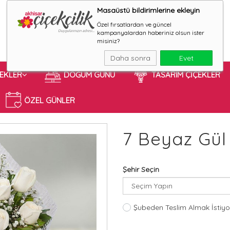
Masaüstü bildirimlerine ekleyin
Özel fırsatlardan ve güncel
kampanyalardan haberiniz olsun ister
misiniz?
Daha sonra
Evet
ÇEKLER
DOĞUM GÜNÜ
TASARIM ÇİÇEKLER
ÖZEL GÜNLER
7 Beyaz Gül
Şehir Seçin
Şubeden Teslim Almak İstiy