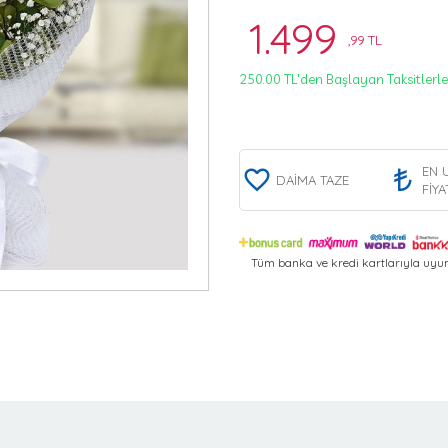
1.499
,99 TL
250.00 TL'den Başlayan Taksitlerle
EN 
DAİMA TAZE
FİYA
Tüm banka ve kredi kartlarıyla uyum