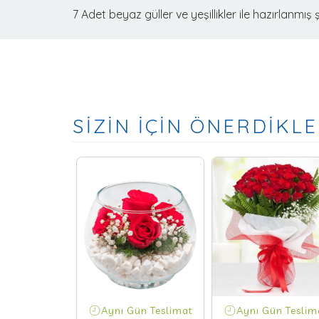
7 Adet beyaz güller ve yeşillikler ile hazırlanmış ş
SİZİN İÇİN ÖNERDİKLE
ün Teslimat
Aynı Gün Teslimat
Aynı Gün Teslim