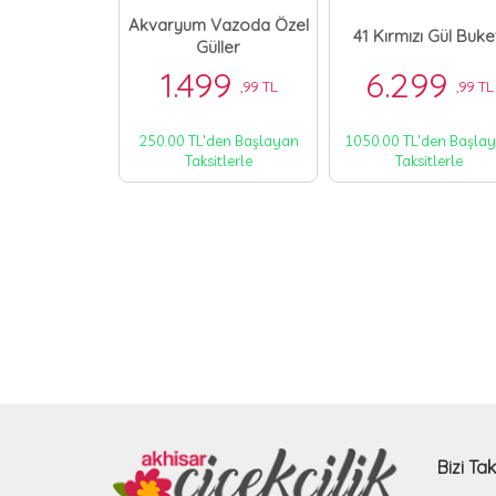
 Kırmızı Gül
Akvaryum Vazoda Özel
41 Kırmızı Gül Buke
keti
Güller
99
1.499
6.299
,99 TL
,99 TL
,99 TL
'den Başlayan
250.00 TL'den Başlayan
1050.00 TL'den Başla
itlerle
Taksitlerle
Taksitlerle
Bizi Tak