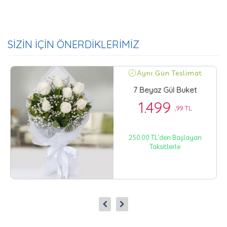
SİZİN İÇİN ÖNERDİKLERİMİZ
Aynı Gün Teslimat
l
7 Beyaz Gül Buket
1.499
,99 TL
250.00 TL'den Başlayan
Taksitlerle