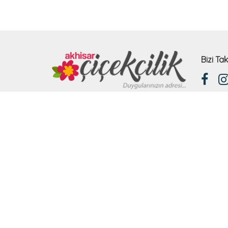
Bizi Tak
Adres
Hürriyet Mah. Hilaliye cad. No:7/1A
Akhisar/Manisa
Hemen Arayın
0236 412 69 10
E-pos