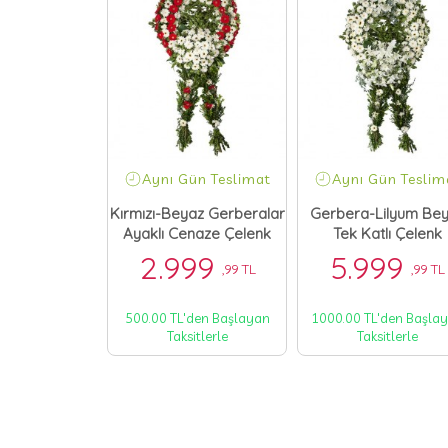
ün Teslimat
Aynı Gün Teslimat
Aynı Gün Teslim
beralar Tek
Kırmızı-Beyaz Gerberalar
Gerbera-Lilyum Be
ı Çelenk
Ayaklı Cenaze Çelenk
Tek Katlı Çelenk
99
2.999
5.999
,99 TL
,99 TL
,99 TL
'den Başlayan
500.00 TL'den Başlayan
1000.00 TL'den Başla
itlerle
Taksitlerle
Taksitlerle