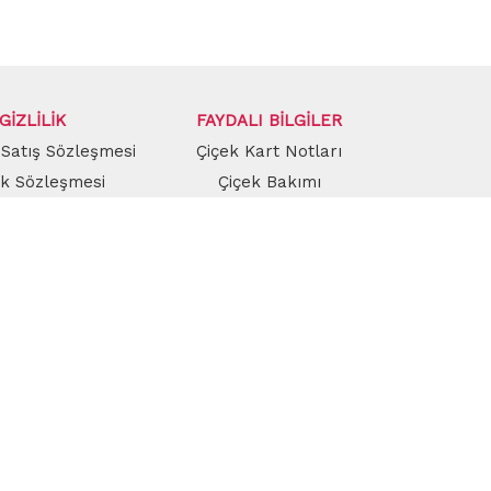
GİZLİLİK
FAYDALI BİLGİLER
 Satış Sözleşmesi
Çiçek Kart Notları
lik Sözleşmesi
Çiçek Bakımı
nli Alışveriş
Çerez Politikası
E ULAŞIN
İletişim
olsun!