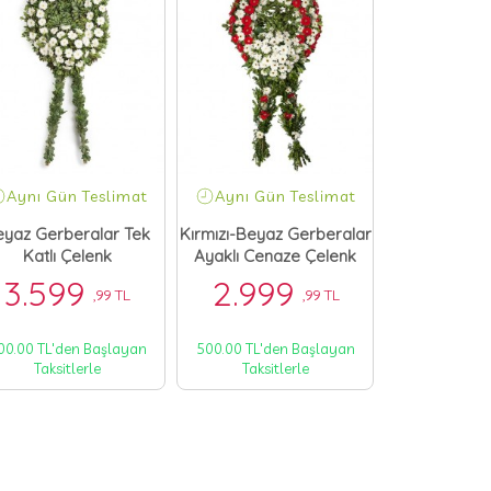
Aynı Gün Teslimat
Aynı Gün Teslimat
Aynı Gün
eyaz Gerberalar Tek
Kırmızı-Beyaz Gerberalar
Gerbera-Li
Katlı Çelenk
Ayaklı Cenaze Çelenk
Tek Katlı
3.599
2.999
5.99
,99 TL
,99 TL
00.00 TL'den Başlayan
500.00 TL'den Başlayan
1000.00 TL'd
Taksitlerle
Taksitlerle
Taksit