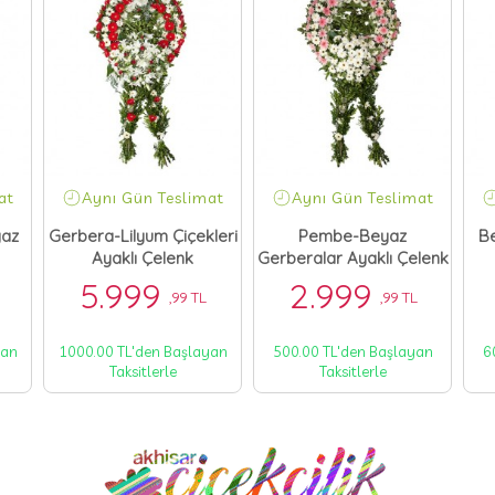
at
Aynı Gün Teslimat
Aynı Gün Teslimat
yaz
Gerbera-Lilyum Çiçekleri
Pembe-Beyaz
B
Ayaklı Çelenk
Gerberalar Ayaklı Çelenk
5.999
2.999
,99 TL
,99 TL
yan
1000.00 TL'den Başlayan
500.00 TL'den Başlayan
6
Taksitlerle
Taksitlerle