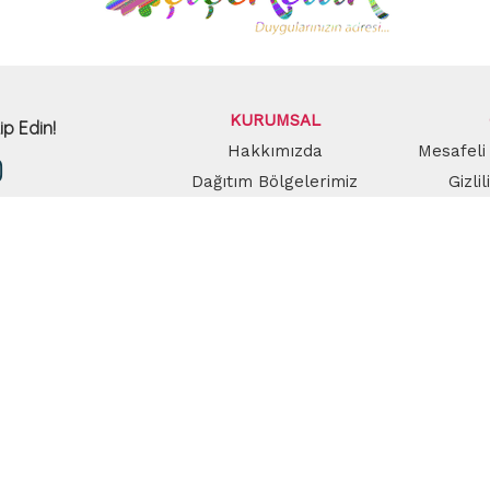
KURUMSAL
ip Edin!
Hakkımızda
Mesafeli
Dağıtım Bölgelerimiz
Gizli
Güve
BİZ
ta adresinizi kaydedin, indirimlerden anında haberiniz 
GÖNDER