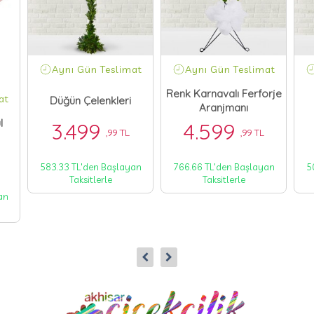
Aynı Gün Teslimat
Aynı Gün Teslimat
Renk Karnavalı Ferforje
at
Düğün Çelenkleri
Aranjmanı
l
3.499
4.599
,99 TL
,99 TL
583.33 TL'den Başlayan
766.66 TL'den Başlayan
5
Taksitlerle
Taksitlerle
an