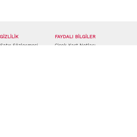
GİZLİLİK
FAYDALI BİLGİLER
 Satış Sözleşmesi
Çiçek Kart Notları
lik Sözleşmesi
Çiçek Bakımı
nli Alışveriş
Çerez Politikası
E ULAŞIN
İletişim
olsun!