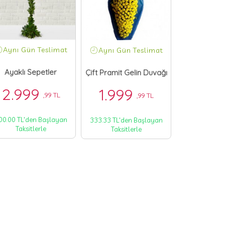
Aynı Gün Teslimat
Aynı Gün
Aynı Gün Teslimat
Ayaklı Sepetler
Düğüne 
Çift Pramit Gelin Duvağı
2.999
3.49
1.999
,99 TL
,99 TL
00.00 TL'den Başlayan
583.33 TL'de
333.33 TL'den Başlayan
Taksitlerle
Taksit
Taksitlerle