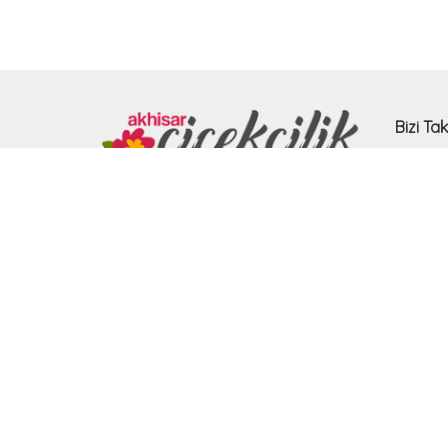
Bizi Tak
Adres
Hürriyet Mah. Hilaliye cad. No:7/1A
Akhisar/Manisa
Hemen Arayın
0236 412 69 10
E-pos