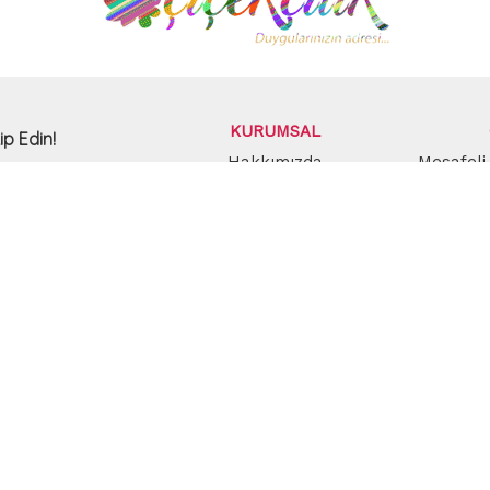
KURUMSAL
ip Edin!
Hakkımızda
Mesafeli
Dağıtım Bölgelerimiz
Gizli
Güve
BİZ
ta adresinizi kaydedin, indirimlerden anında haberiniz 