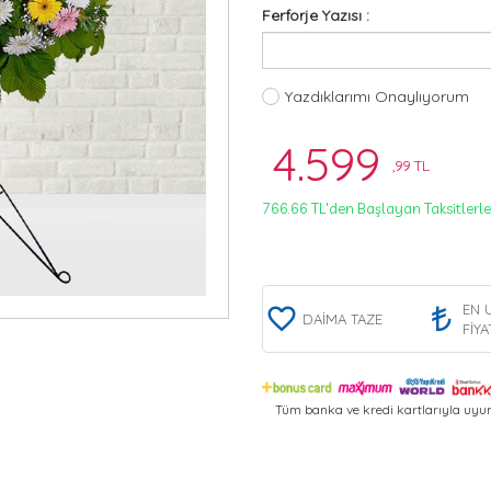
Ferforje Yazısı :
Yazdıklarımı Onaylıyorum
4.599
,99 TL
766.66 TL'den Başlayan Taksitlerle
EN 
DAİMA TAZE
FİYA
Tüm banka ve kredi kartlarıyla uyum