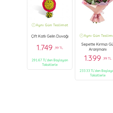
ün Teslimat
Aynı Gün Teslimat
Aynı Gün Teslim
ğün Çiçeği
Çift Katlı Gelin Duvağı
Sepette Kırmızı Gü
99
1.749
,99 TL
,99 TL
Aranjmanı
1.399
,99 TL
'den Başlayan
291.67 TL'den Başlayan
itlerle
Taksitlerle
233.33 TL'den Başlay
Taksitlerle