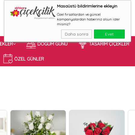
Masaüstü bildirimlerine ekleyin
Özel fırsatlardan ve güncel
kampanyalardan haberiniz olsun ister
misiniz?
Daha sonra
Evet
ÇEKLER
DOĞUM GÜNÜ
TASARIM ÇİÇEKLER
ÖZEL GÜNLER