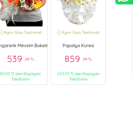
Aynı Gün Teslimat
Aynı Gün Teslimat
ngarenk Mevsim Buketi
Papatya Küresi
539
859
,99 TL
,99 TL
90.00 TL'den Başlayan
143.33 TL'den Başlayan
Taksitlerle
Taksitlerle