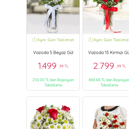
Aynı Gün Teslimat
Aynı Gün Teslima
Vazoda 5 Beyaz Gül
Vazoda 15 Kırmızı Gü
1.499
2.799
,99 TL
,99 TL
250.00 TL'den Başlayan
466.66 TL'den Başlaya
Taksitlerle
Taksitlerle