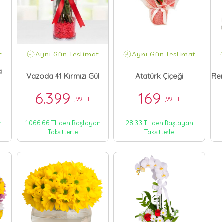
t
Aynı Gün Teslimat
Aynı Gün Teslimat
a
Vazoda 41 Kırmızı Gül
Atatürk Çiçeği
Re
6.399
169
,99 TL
,99 TL
n
1066.66 TL'den Başlayan
28.33 TL'den Başlayan
Taksitlerle
Taksitlerle