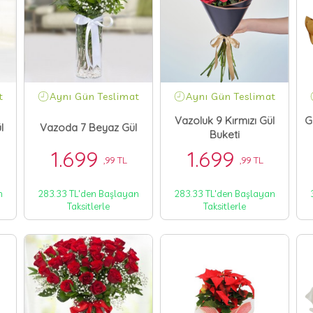
t
Aynı Gün Teslimat
Aynı Gün Teslimat
Vazoluk 9 Kırmızı Gül
G
l
Vazoda 7 Beyaz Gül
Buketi
1.699
1.699
,99 TL
,99 TL
n
283.33 TL'den Başlayan
283.33 TL'den Başlayan
Taksitlerle
Taksitlerle