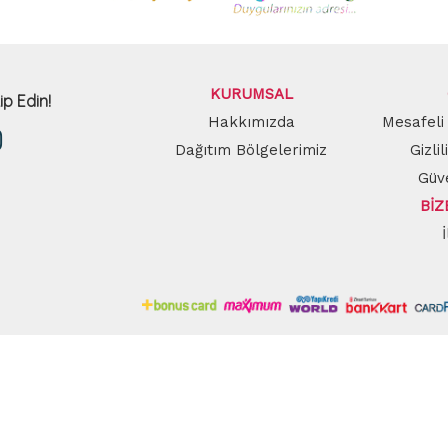
KURUMSAL
ip Edin!
Hakkımızda
Mesafeli
Dağıtım Bölgelerimiz
Gizli
Güve
BİZ
ta adresinizi kaydedin, indirimlerden anında haberiniz 
GÖNDER