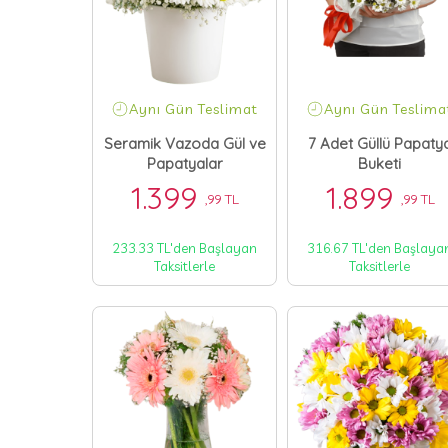
Aynı Gün Teslimat
Aynı Gün Teslima
Seramik Vazoda Gül ve
7 Adet Güllü Papaty
Papatyalar
Buketi
1.399
1.899
,99 TL
,99 TL
233.33 TL'den Başlayan
316.67 TL'den Başlaya
Taksitlerle
Taksitlerle