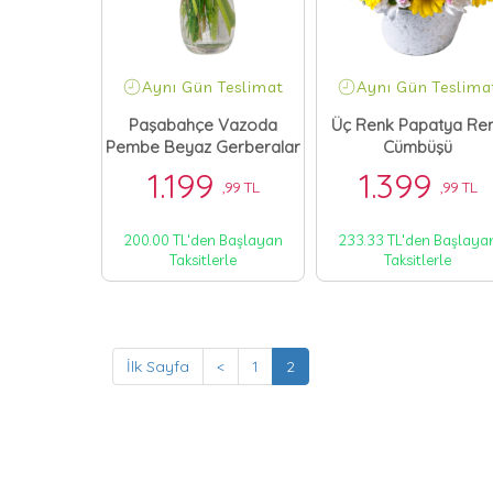
Aynı Gün Teslimat
Aynı Gün Teslima
Paşabahçe Vazoda
Üç Renk Papatya Re
Pembe Beyaz Gerberalar
Cümbüşü
1.199
1.399
,99 TL
,99 TL
200.00 TL'den Başlayan
233.33 TL'den Başlaya
Taksitlerle
Taksitlerle
İlk Sayfa
<
1
2