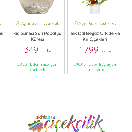
t
Aynı Gün Teslimat
Aynı Gün Teslimat
nk
Kış Güneşi Sarı Papatya
Tek Dal Beyaz Orkide ve
Küresi
Kır Çiçekleri
349
1.799
,99 TL
,99 TL
n
58.33 TL'den Başlayan
300.00 TL'den Başlayan
Taksitlerle
Taksitlerle