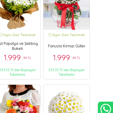
Aynı Gün Teslimat
Aynı Gün Teslimat
ül Papatya ve Şebboy
Fanusta Kırmızı Güller
Buketi
1.999
1.999
,99 TL
,99 TL
333.33 TL'den Başlayan
333.33 TL'den Başlayan
Taksitlerle
Taksitlerle